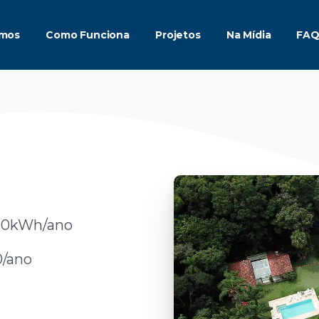
mos
Como Funciona
Projetos
Na Mídia
FA
000kWh/ano
0/ano