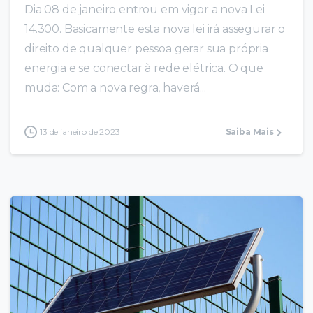
Dia 08 de janeiro entrou em vigor a nova Lei
14.300. Basicamente esta nova lei irá assegurar o
direito de qualquer pessoa gerar sua própria
energia e se conectar à rede elétrica. O que
muda: Com a nova regra, haverá...
13 de janeiro de 2023
Saiba Mais