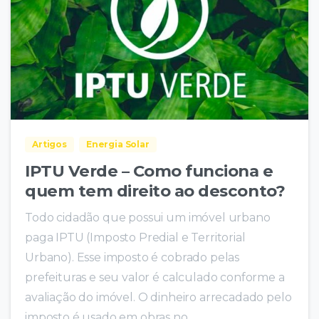
Artigos
Energia Solar
IPTU Verde – Como funciona e
quem tem direito ao desconto?
Todo cidadão que possui um imóvel urbano
paga IPTU (Imposto Predial e Territorial
Urbano). Esse imposto é cobrado pelas
prefeituras e seu valor é calculado conforme a
avaliação do imóvel. O dinheiro arrecadado pelo
imposto é usado em obras no...