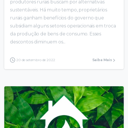
produtores rurais buscam por alternativas
sustentáveis. Há muito tempo, proprietários
rurais ganham benefícios do governo que
subsidiam alguns setores operacionais em troca
da produção de bens de consumo. Esses
descontos diminuem os...
20 de setembro de 2022
Saiba Mais