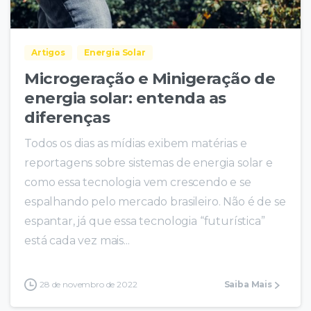
Artigos
Energia Solar
Microgeração e Minigeração de
energia solar: entenda as
diferenças
Todos os dias as mídias exibem matérias e
reportagens sobre sistemas de energia solar e
como essa tecnologia vem crescendo e se
espalhando pelo mercado brasileiro. Não é de se
espantar, já que essa tecnologia “futurística”
está cada vez mais...
28 de novembro de 2022
Saiba Mais