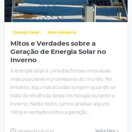
Energia Solar
Sem categoria
Mitos e Verdades sobre a
Geração de Energia Solar no
Inverno
A energia solar é uma das fontes renováveis
mais populares e promissoras do mundo. No
entanto, algumas dúvidas surgem quando se
trata da eficiência dessa tecnologia durante o
inverno. Neste texto, vamos analisar alguns
mitos e verdades sobre a geração...
5 de setembro de 2023
Saiba Mais