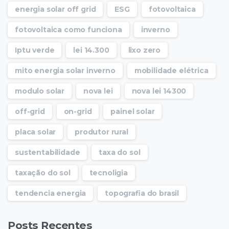
energia solar off grid
ESG
fotovoltaica
fotovoltaica como funciona
inverno
Iptu verde
lei 14.300
lixo zero
mito energia solar inverno
mobilidade elétrica
modulo solar
nova lei
nova lei 14300
off-grid
on-grid
painel solar
placa solar
produtor rural
sustentabilidade
taxa do sol
taxação do sol
tecnoligia
tendencia energia
topografia do brasil
Posts Recentes