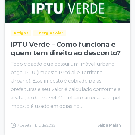
Artigos
Energia Solar
IPTU Verde – Como funciona e
quem tem direito ao desconto?
Todo cidadão que possui um imóvel urbano
paga IPTU (Imposto Predial e Territorial
Urbano). Esse imposto é cobrado pelas
prefeituras e seu valor é calculado conforme a
avaliação do imóvel. O dinheiro arrecadado pelo
imposto é usado em obras no...
7 de setembro de 2022
Saiba Mais